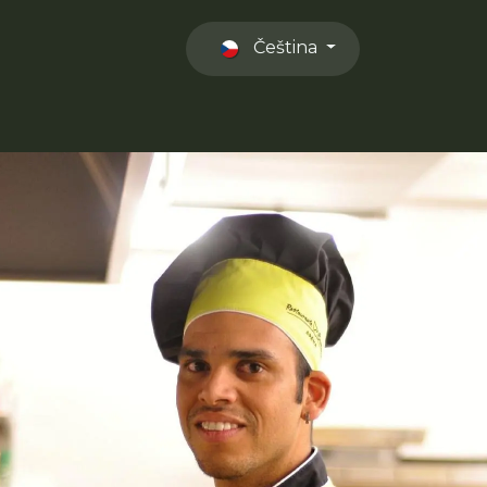
Čeština
el
Otevírací doba