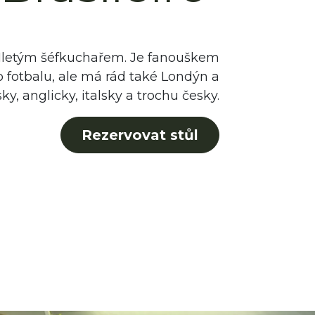
1letým šéfkuchařem. Je fanouškem
o fotbalu, ale má rád také Londýn a
y, anglicky, italsky a trochu česky.
Rezervovat stůl