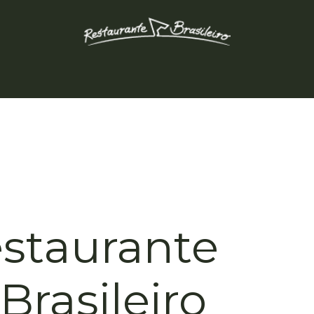
ontakt
Objednat
Rezervovat stůl
Jídelní lístek
Hot
staurante
Brasileiro